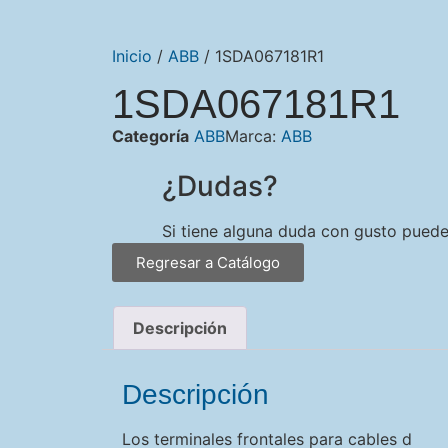
Inicio
/
ABB
/ 1SDA067181R1
1SDA067181R1
Categoría
ABB
Marca:
ABB
¿Dudas?
Si tiene alguna duda con gusto pued
Regresar a Catálogo
Descripción
Descripción
Los terminales frontales para cables d