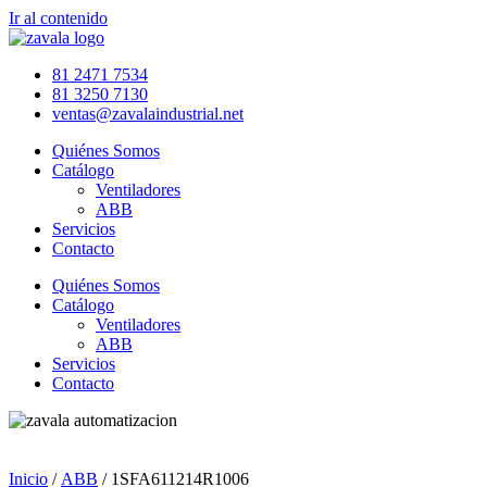
Ir al contenido
81 2471 7534
81 3250 7130
ventas@zavalaindustrial.net
Quiénes Somos
Catálogo
Ventiladores
ABB
Servicios
Contacto
Quiénes Somos
Catálogo
Ventiladores
ABB
Servicios
Contacto
Inicio
/
ABB
/ 1SFA611214R1006