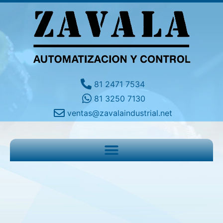
81 2471 7534
81 3250 7130
ventas@zavalaindustrial.net