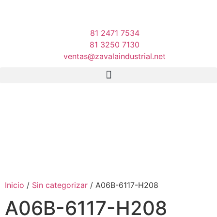
81 2471 7534
81 3250 7130
ventas@zavalaindustrial.net
Inicio
/
Sin categorizar
/ A06B-6117-H208
A06B-6117-H208