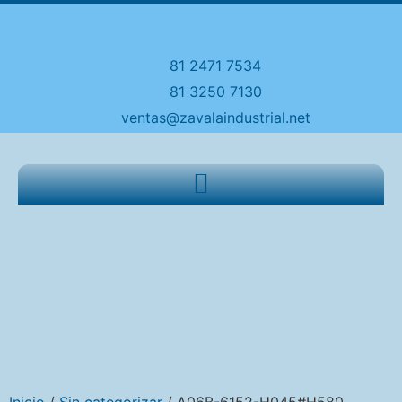
81 2471 7534
81 3250 7130
ventas@zavalaindustrial.net
Inicio
/
Sin categorizar
/ A06B-6152-H045#H580