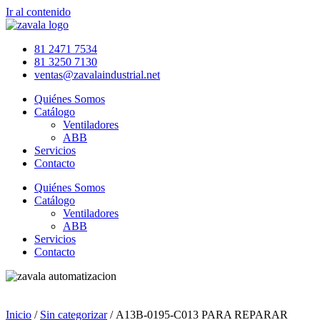
Ir al contenido
81 2471 7534
81 3250 7130
ventas@zavalaindustrial.net
Quiénes Somos
Catálogo
Ventiladores
ABB
Servicios
Contacto
Quiénes Somos
Catálogo
Ventiladores
ABB
Servicios
Contacto
Inicio
/
Sin categorizar
/ A13B-0195-C013 PARA REPARAR