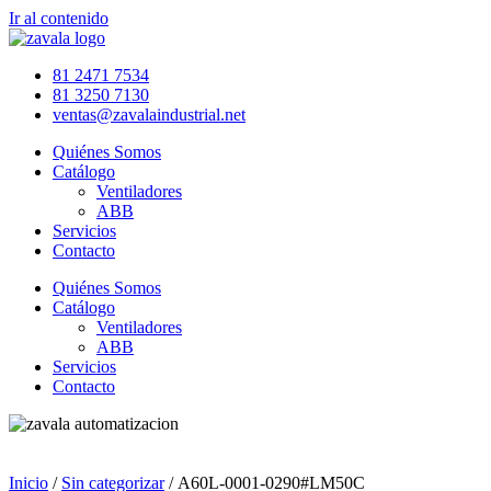
Ir al contenido
81 2471 7534
81 3250 7130
ventas@zavalaindustrial.net
Quiénes Somos
Catálogo
Ventiladores
ABB
Servicios
Contacto
Quiénes Somos
Catálogo
Ventiladores
ABB
Servicios
Contacto
Inicio
/
Sin categorizar
/ A60L-0001-0290#LM50C