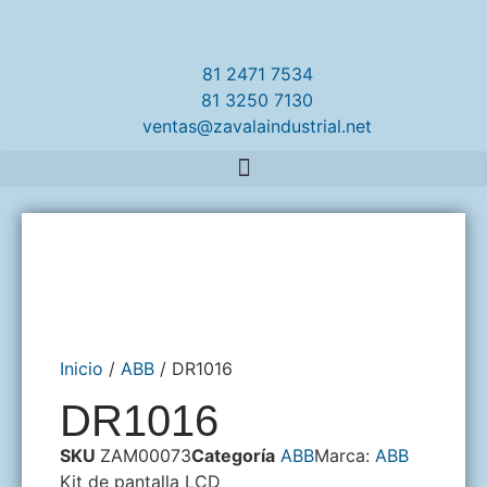
81 2471 7534
81 3250 7130
ventas@zavalaindustrial.net
Inicio
/
ABB
/ DR1016
DR1016
SKU
ZAM00073
Categoría
ABB
Marca:
ABB
Kit de pantalla LCD