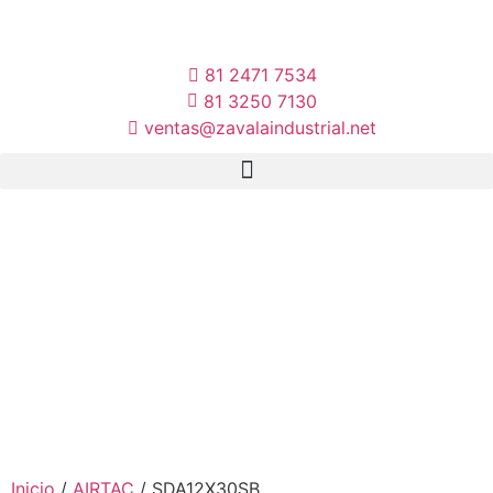
81 2471 7534
81 3250 7130
ventas@zavalaindustrial.net
Inicio
/
AIRTAC
/ SDA12X30SB