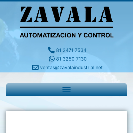
81 2471 7534
81 3250 7130
ventas@zavalaindustrial.net