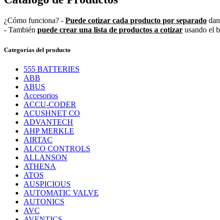
¿Cómo funciona?
-
Puede cotizar cada producto por separado
dand
- También
puede crear una lista de productos a cotizar
usando el 
Categorías del producto
555 BATTERIES
ABB
ABUS
Accesorios
ACCU-CODER
ACUSHNET CO
ADVANTECH
AHP MERKLE
AIRTAC
ALCO CONTROLS
ALLANSON
ATHENA
ATOS
AUSPICIOUS
AUTOMATIC VALVE
AUTONICS
AVC
AVENTICS